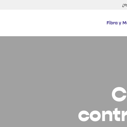
¿Y
Fibra y M
C
contr