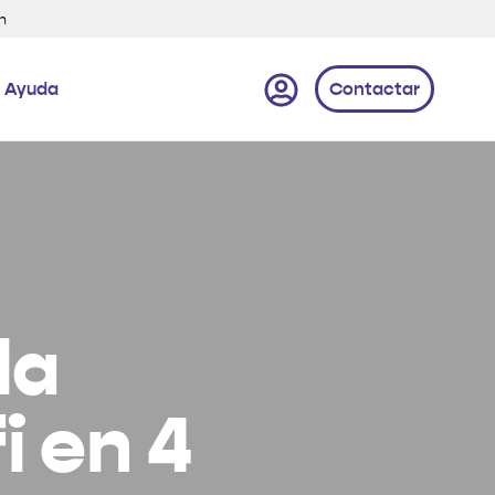
n
Ayuda
Contactar
la
i en 4