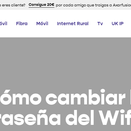
Consigue 20€
a eres cliente?
por cada amigo que traigas a Axarfusio
óvil
Fibra
Móvil
Internet Rural
Tv
UK IP
ómo cambiar 
aseña del Wif