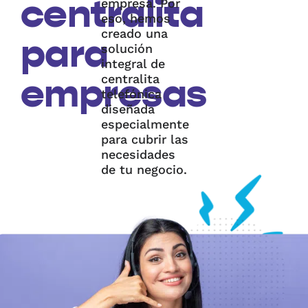
centralita
empresa. Por
eso, hemos
creado una
para
solución
integral de
centralita
empresas
telefónica
diseñada
especialmente
para cubrir las
necesidades
de tu negocio.