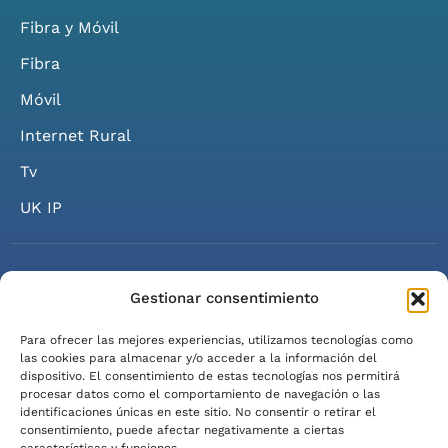
Fibra y Móvil
Fibra
Móvil
Internet Rural
Tv
UK IP
Gestionar consentimiento
Para ofrecer las mejores experiencias, utilizamos tecnologías como
© 2026 Axarfusión. Todos los derechos reservados.
las cookies para almacenar y/o acceder a la información del
dispositivo. El consentimiento de estas tecnologías nos permitirá
Política de Privacidad
Política de Cookies
Aviso Legal
procesar datos como el comportamiento de navegación o las
identificaciones únicas en este sitio. No consentir o retirar el
Condiciones del Servicio
consentimiento, puede afectar negativamente a ciertas