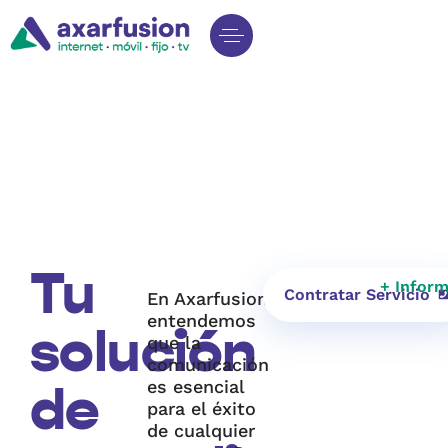
Tu
+ Infor
Contratar Servicio
En Axarfusion,
entendemos
solución
que la
comunicación
es esencial
de
para el éxito
de cualquier