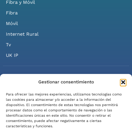
Fibra y Móvil
Fibra
Móvil
Internet Rural
Tv
UK IP
Gestionar consentimiento
Para ofrecer las mejores experiencias, utilizamos tecnologías como
© 2026 Axarfusión. Todos los derechos reservados.
las cookies para almacenar y/o acceder a la información del
dispositivo. El consentimiento de estas tecnologías nos permitirá
Política de Privacidad
Política de Cookies
Aviso Legal
procesar datos como el comportamiento de navegación o las
identificaciones únicas en este sitio. No consentir o retirar el
Condiciones del Servicio
consentimiento, puede afectar negativamente a ciertas
características y funciones.