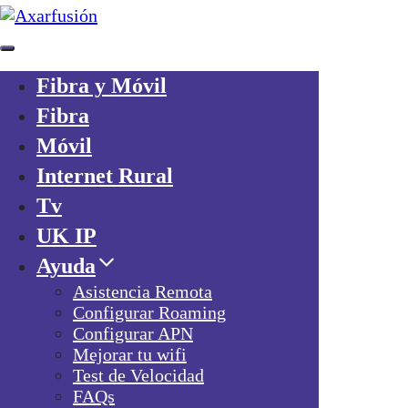
Fibra y Móvil
Skip links
Fibra
Skip to primary navigation
Móvil
Skip to content
Internet Rural
¿Ya eres cliente?
Tv
Consigue 20€
por cada amigo que traigas a Axarfusion
UK IP
Ayuda
Asistencia Remota
Configurar Roaming
Configurar APN
Mejorar tu wifi
Fibra y Móvil
Test de Velocidad
Fibra
FAQs