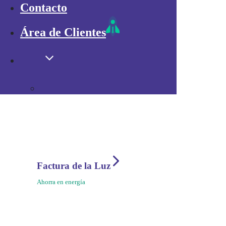
Móvil
Contacto
Internet Rural
Tv
Área de Clientes
UK IP
Ayuda
Factura de la Luz
Ahorra en energía