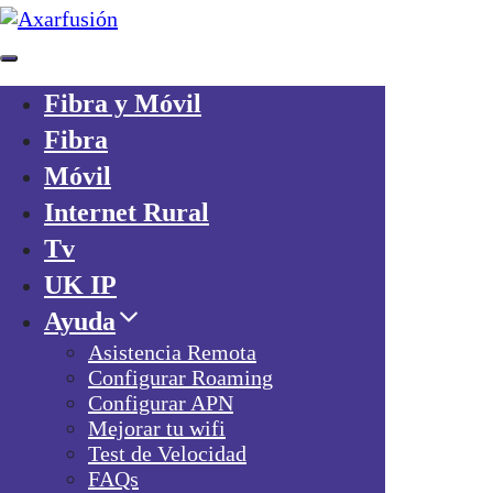
Fibra y Móvil
Skip links
Fibra
Skip to primary navigation
Móvil
Skip to content
Internet Rural
¿Ya eres cliente?
Tv
Consigue 20€
por cada amigo que traigas a Axarfusion
UK IP
Ayuda
Asistencia Remota
Configurar Roaming
Configurar APN
Mejorar tu wifi
Fibra y Móvil
Test de Velocidad
Fibra
FAQs