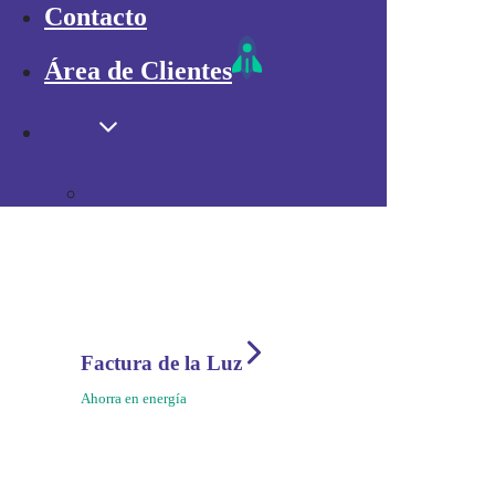
Móvil
Contacto
Internet Rural
Tv
Área de Clientes
UK IP
Ayuda
Factura de la Luz
Ahorra en energía