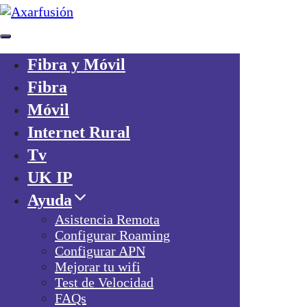
Fibra y Móvil
Skip links
Fibra
Skip to primary navigation
Móvil
Skip to content
Internet Rural
¿Ya eres cliente?
Tv
Consigue 20€
por cada amigo que traigas a Axarfusion
UK IP
Ayuda
Asistencia Remota
Configurar Roaming
Configurar APN
Mejorar tu wifi
Fibra y Móvil
Test de Velocidad
Fibra
FAQs