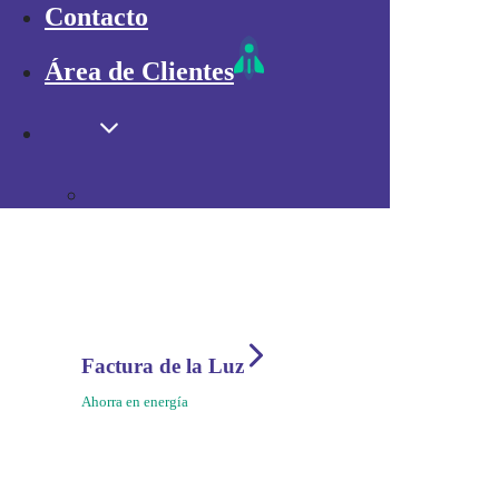
Móvil
Contacto
Internet Rural
Tv
Área de Clientes
UK IP
Ayuda
Factura de la Luz
Ahorra en energía