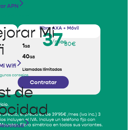
rar APN
u móvil o tablet
Fibra AXA + Móvil
37
/mes
'80€
1
GB
40
GB
Mi Wifi
Llamadas Ilimitadas
gunos consejos
Contratar
.
icio
directa, el precio es de 39’95€ /mes (iva inc.) 3
incluyen el IVA. Incluye un teléfono fijo con
Movistar. Fibra simétrica en todas sus variantes.
Velocidad