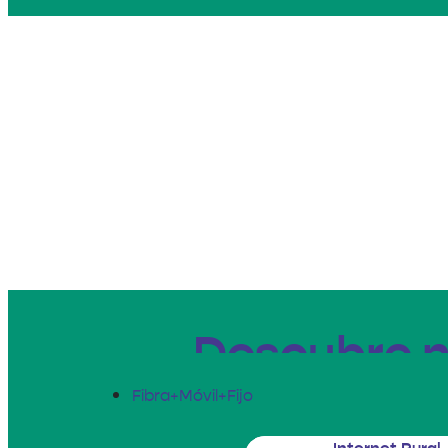
Descubre n
Fibra+Móvil+Fijo