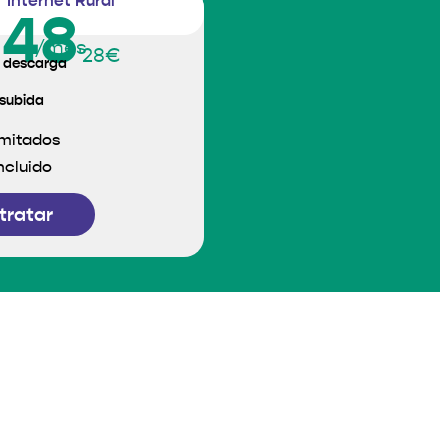
Internet Rural
48
/mes
'28€
 descarga
subida
imitados
ncluido
tratar