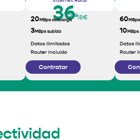
Internet Rural
36
/mes
'18€
20
60
MBps descarga
MBps
3
10
MBps subida
MBps 
Datos ilimitados
Datos il
Router incluido
Router i
Contratar
Con
ectividad