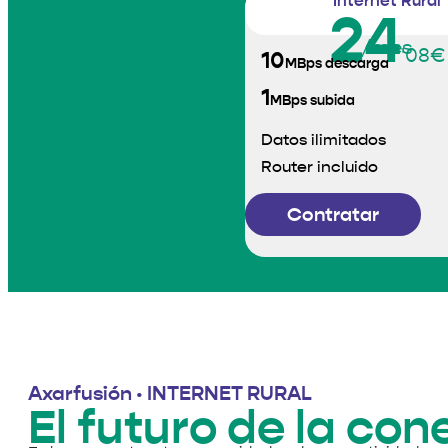
Internet Rural
24
/mes
'08€
10
MBps descarga
1
MBps subida
Datos ilimitados
Router incluido
Contratar
Axarfusión · INTERNET RURAL
El futuro de la con