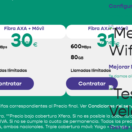
Configu
Navega con t
Fibra AXA + Móvil
Fibra AXA + Móvil
30
31
/mes
/mes
€
€
600
Bps
MBps
80
GB
Mejorar 
as Ilimitadas
Llamadas Ilimitadas
Te damos al
ontratar
Contratar
ifas correspondientes al Precio final. Ver
Condiciones del serv
a. **Precio bajo cobertura Xfera. Si no es posible la cobertura 
A. Si no se cumple la cuota de permanencia. Todos los precios 
es, ambos nacionales. Triple cobertura móvil: Yoigo + Orange + 
Test de 