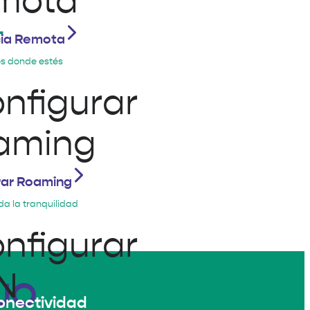
L
cia Remota
s donde estés
rar Roaming
da la tranquilidad
JO
conectividad