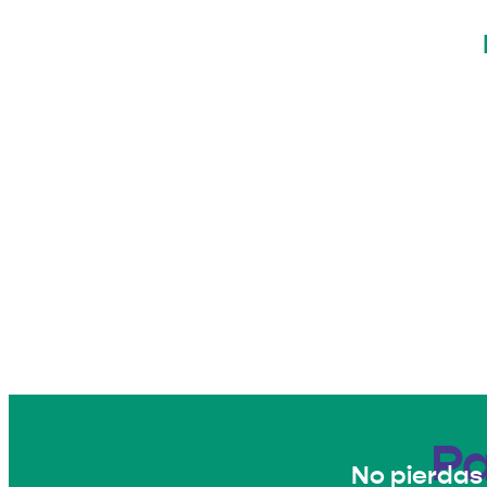
P
No pierdas 