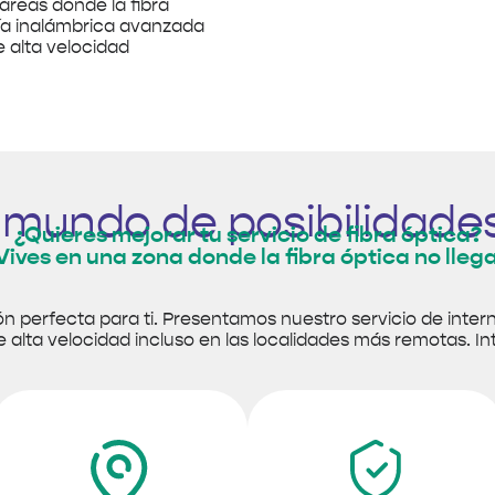
áreas donde la fibra
ogía inalámbrica avanzada
de alta velocidad
 mundo de posibilidades
¿Quieres mejorar tu servicio de fibra óptica?
Vives en una zona donde la fibra óptica no lleg
ón perfecta para ti. Presentamos nuestro servicio de intern
 alta velocidad incluso en las localidades más remotas. I