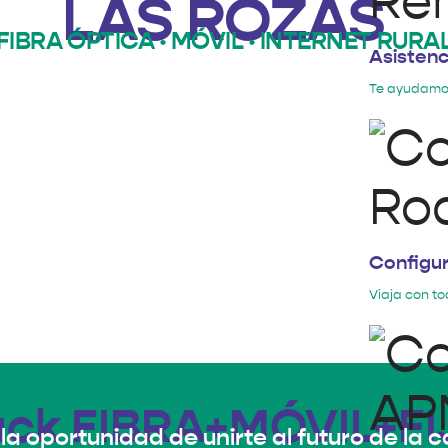
LAS ROZAS
FIBRA ÓPTICA · MÓVIL · INTERNET RURA
Asisten
Te ayudamo
Configu
Viaja con to
ack FIBRA+MÓVIL+FI
la oportunidad de unirte al futuro de la 