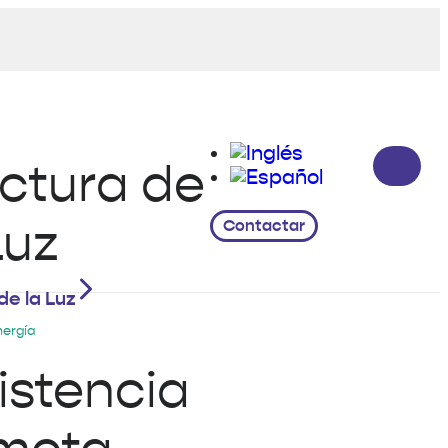
Contactar
de la Luz
nergía