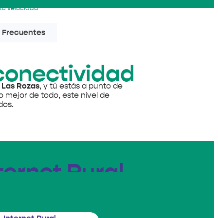
tu velocidad
 Frecuentes
 conectividad
a
Las Rozas
, y tú estás a punto de
 mejor de todo, este nivel de
dos.
ernet Rural