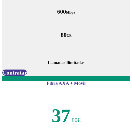
600
MBps
80
GB
Llamadas Ilimitadas
Contratar
Fibra AXA + Móvil
37
'80€