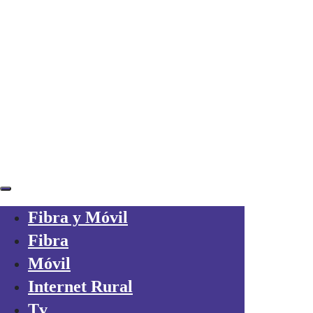
Skip links
Skip to primary navigation
Skip to content
¿Ya eres cliente?
Consigue 20€
por cada amigo que traigas a Axarfusion
Fibra y Móvil
Fibra
Móvil
Internet Rural
Tv