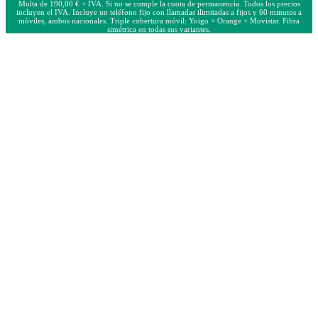
Multa de 190,00 € + IVA. Si no se cumple la cuota de permanencia. Todos los precios
incluyen el IVA. Incluye un teléfono fijo con llamadas ilimitadas a fijos y 60 minutos a
móviles, ambos nacionales. Triple cobertura móvil: Yoigo + Orange + Movistar. Fibra
simétrica en todas sus variantes.