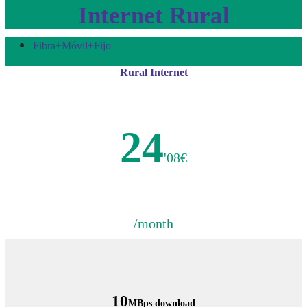
Internet Rural
Fibra+Móvil+Fijo
Rural Internet
24
'08€
/month
10
MBps download