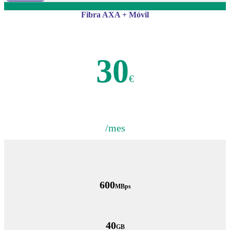
Fibra AXA + Móvil
30
€
/mes
600
MBps
40
GB