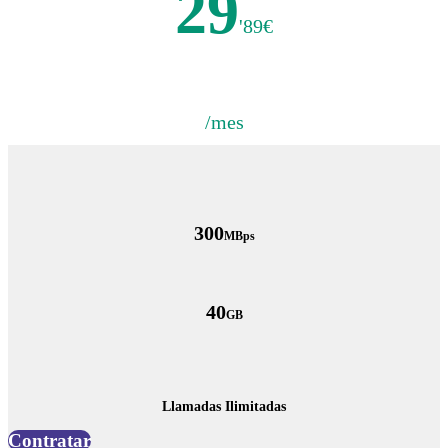
29
'89€
/mes
300
MBps
40
GB
Llamadas Ilimitadas
Contratar