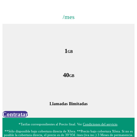
/mes
1
GB
40
GB
Llamadas Ilimitadas
Contratar
*Tarifas correspondientes al Precio final. Ver
Condiciones del servicio
.
**Sólo disponible bajo cobertura directa de Xfera. **Precio bajo cobertura Xfera. Si no es
posible la cobertura directa, el precio es de 39’95€ /mes (iva inc.) 3 Meses de permanencia.