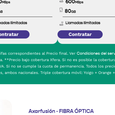
0
600
MBps
MBps
80
GB
GB
adas Ilimitadas
Llamadas Ilimitadas
ontratar
Contratar
ifas correspondientes al Precio final. Ver
Condiciones del serv
. **Precio bajo cobertura Xfera. Si no es posible la cobertura
. Si no se cumple la cuota de permanencia. Todos los precios
s, ambos nacionales. Triple cobertura móvil: Yoigo + Orange +
Axarfusión · FIBRA ÓPTICA