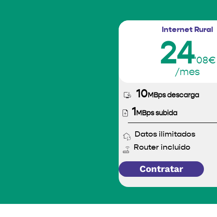
Internet Rural
24
'08€
/mes
10
MBps descarga
1
MBps subida
Datos ilimitados
Router incluido
Contratar