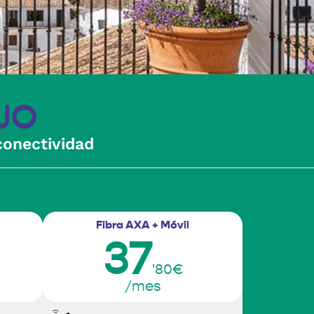
JO
conectividad
Fibra AXA + Móvil
37
'80€
/mes