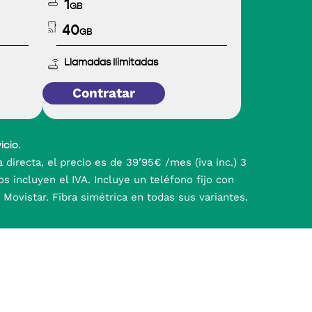
1
GB
40
GB
Llamadas Ilimitadas
Contratar
.
icio
 directa, el precio es de 39’95€ /mes (iva inc.) 3
 incluyen el IVA. Incluye un teléfono fijo con
 Movistar. Fibra simétrica en todas sus variantes.