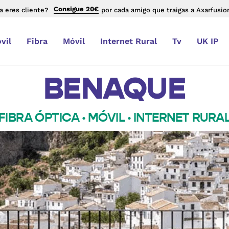
Consigue 20€
a eres cliente?
por cada amigo que traigas a Axarfusio
vil
Fibra
Móvil
Internet Rural
Tv
UK IP
BENAQUE
FIBRA ÓPTICA · MÓVIL · INTERNET RURA