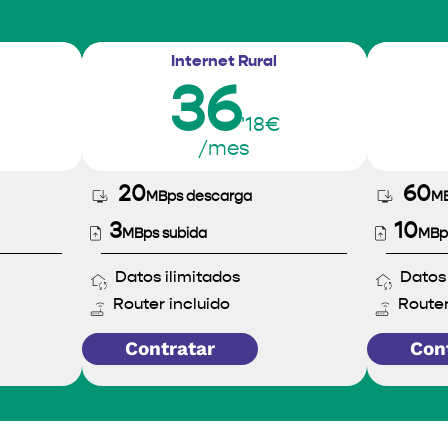
Internet Rural
36
'18€
/mes
20
60
MBps descarga
MB
3
10
MBps subida
MBp
Datos ilimitados
Datos 
Router incluido
Router
Contratar
Con