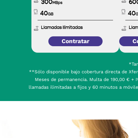
300
60
MBps
40
40
GB
Llamadas Ilimitadas
Llam
Contratar
C
*Tar
**Sólo disponible bajo cobertura directa de Xfera
Meses de permanencia. Multa de 190,00 € + IVA
llamadas ilimitadas a fijos y 60 minutos a móvile