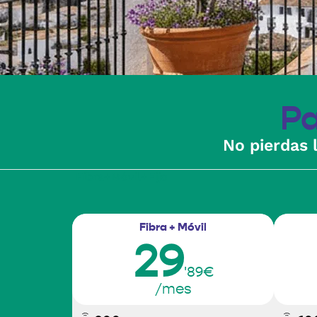
P
No pierdas 
Fibra+Móvil+Fijo
Fibra + Móvil
29
'89€
/mes