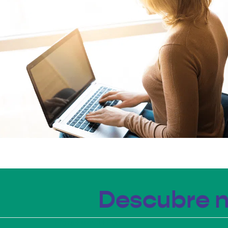
Descubre n
Fibra+Móvil+Fijo