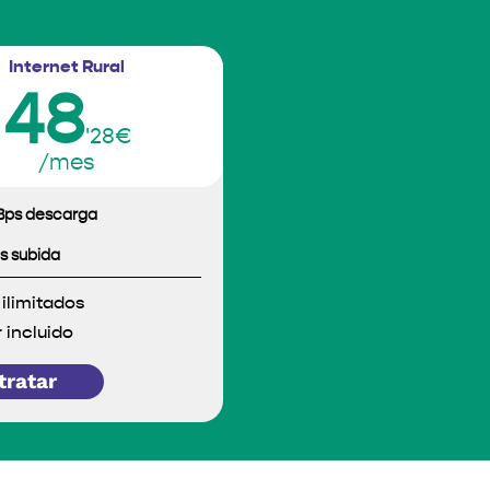
Internet Rural
48
'28€
/mes
ps descarga
s subida
ilimitados
 incluido
tratar