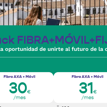
ack FIBRA+MÓVIL+FI
la oportunidad de unirte al futuro de la 
Fibra AXA + Móvil
Fibra AXA + Móvil
30
31
€
€
/mes
/mes