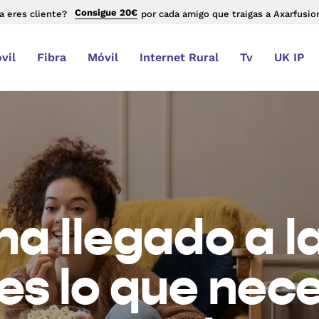
Consigue 20€
a eres cliente?
por cada amigo que traigas a Axarfusio
vil
Fibra
Móvil
Internet Rural
Tv
UK IP
 ha llegado a l
es lo que nec