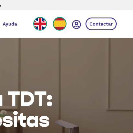
n
Ayuda
Contactar
a TDT:
esitas