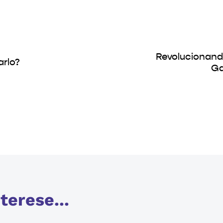
Revolucionando
arlo?
Ga
terese...