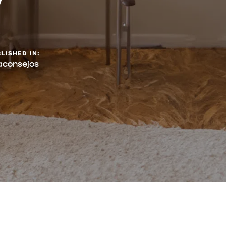
V
LISHED IN:
aconsejos